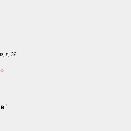
, д. 38,
ces
в"