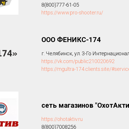
8(800)777-61-05
https://www.pro-shooter.ru/
ООО ФЕНИКС-174
г. Челябинск, ул. 3-Го Интернационала
https://vk.com/public210020692
https://mgultra-174.clients.site/#servi
сеть магазинов "ОхотАкти
https://ohotaktiv.ru
8(800)7008256